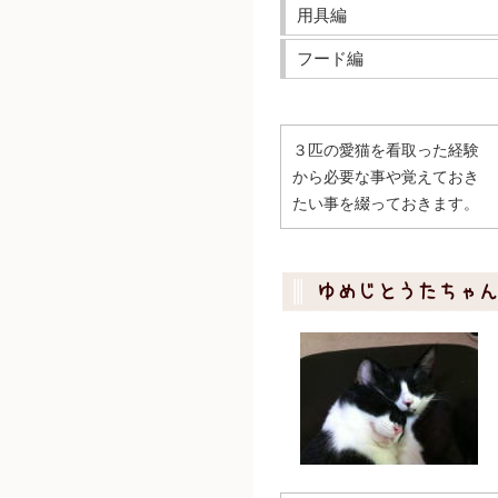
用具編
フード編
３匹の愛猫を看取った経験
から必要な事や覚えておき
たい事を綴っておきます。